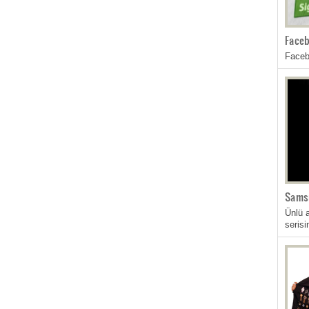
Faceb
Faceb
Sams
Ünlü 
seris