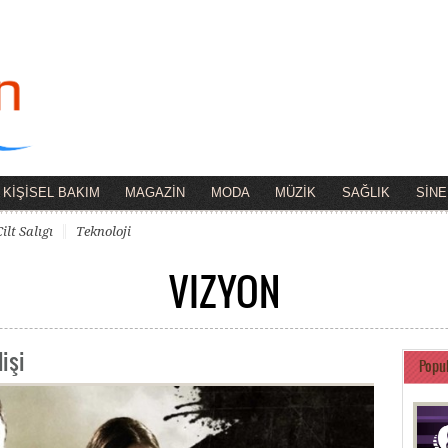
KİŞİSEL BAKIM
MAGAZİN
MODA
MÜZİK
SAĞLIK
SİN
Cilt Salıgı
Teknoloji
VIZYON
işi
Popu