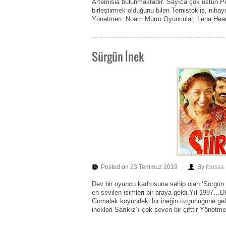
Artemisia bulunmaktadır. Sayıca çok üstün P
birleştirmek olduğunu bilen Temistoklis, nihaye
Yönetmen: Noam Murro Oyuncular: Lena Head
Sürgün İnek
Posted on 23 Temmuz 2019
By
foussa
Dev bir oyuncu kadrosuna sahip olan ‘Sürgün 
en sevilen isimleri bir araya geldi.Yıl 1997…D
Gomalak köyündeki bir ineğin özgürlüğüne gelm
inekleri Sarıkız´ı çok seven bir çifttir Yö