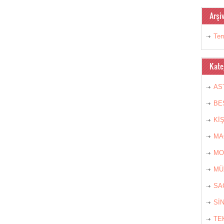
Arşiv
Te
Kate
AS
BE
Kİ
MA
MO
MÜ
SA
Sİ
TE