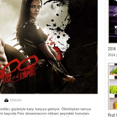
2014 
2014 
SİNEMA
istilâcı güçleriyle karşı karşıya getiriyor. Ölümlüyken tanrıya
erin başında Pers donanmasının intikam peşindeki komutanı
Regl