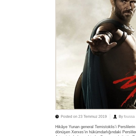
Posted on 23 Temmuz 2019
By
foussa
Hikâye Yunan general Temistoklis’i Perslilerin 
dönüşen Xerxes’in hükümdarlığındaki Perslil