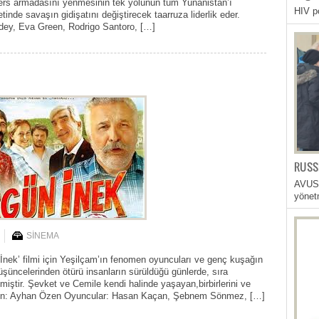
ers armadasını yenmesinin tek yolunun tüm Yunanistan’ı
HIV po
tinde savaşın gidişatını değiştirecek taarruza liderlik eder.
ey, Eva Green, Rodrigo Santoro, […]
RUSS
AVUST
yönet
SİNEMA
İnek’ filmi için Yeşilçam’ın fenomen oyuncuları ve genç kuşağın
üşüncelerinden ötürü insanların sürüldüğü günlerde, sıra
iştir. Şevket ve Cemile kendi halinde yaşayan,birbirlerini ve
netmen: Ayhan Özen Oyuncular: Hasan Kaçan, Şebnem Sönmez, […]