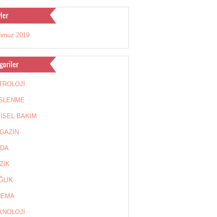
ler
mmuz 2019
goriler
TROLOJİ
SLENME
ŞİSEL BAKIM
GAZİN
DA
ZİK
ĞLIK
NEMA
KNOLOJİ