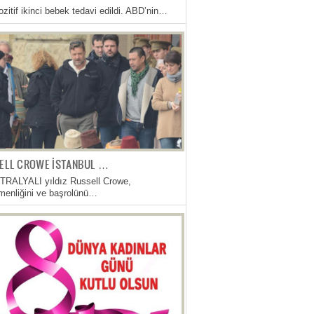
zitif ikinci bebek tedavi edildi. ABD’nin…
ELL CROWE İSTANBUL …
RALYALI yıldız Russell Crowe,
menliğini ve başrolünü…