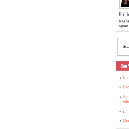
Biri b
Kaspe
spa
Son 
Bur
Fac
Sam
çıkı
Biri
Mod