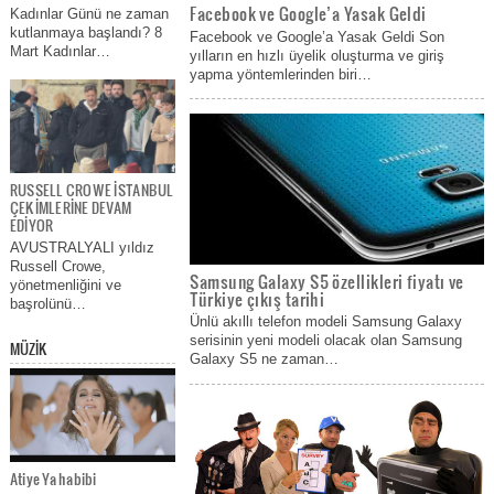
en eski ve en ünlü arama
Facebook ve Google’a Yasak Geldi
Kadınlar Günü ne zaman
motorlarından biri…
kutlanmaya başlandı? 8
Facebook ve Google’a Yasak Geldi Son
Mart Kadınlar…
yılların en hızlı üyelik oluşturma ve giriş
Samsung Galaxy S5
yapma yöntemlerinden biri…
özellikleri fiyatı ve
Türkiye çıkış tarihi
Ünlü akıllı telefon modeli
Samsung Galaxy serisinin yeni
RUSSELL CROWE İSTANBUL
modeli olacak olan Samsung
ÇEKİMLERİNE DEVAM
Galaxy S5 ne zaman piyasaya
EDİYOR
çıkacak ve Samsung Galaxy S5
AVUSTRALYALI yıldız
teknik özellikleri ve fiyatı bu
Russell Crowe,
sayfada. Samsung Galaxy S5
Samsung Galaxy S5 özellikleri fiyatı ve
yönetmenliğini ve
özellikleri fiyatı ve Türkiye çıkış
Türkiye çıkış tarihi
başrolünü…
tarihi Yorum Yap Bu arada Avea
Ünlü akıllı telefon modeli Samsung Galaxy
açıklamasına göre şirket,…
serisinin yeni modeli olacak olan Samsung
MÜZİK
Galaxy S5 ne zaman…
Biri bizi gözetliyor!
Kaspersky Lab tarafından
yayınlanan Ocak ayı spam
raporuna göre, marketler zinciri
WalMart’tan gelen “yönetici” e-
Atiye Ya habibi
postalarıyla WhatsApp’tan gelen