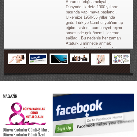
Burun estetiği ameliyatı,
Dünyada ilk defa 1900 yılların
başında yapılmaya başlandı.
Ülkemize 1950-55 yıllarında
girdi. Türkiye Cumhuriyeti’nin tıp
eğitim sistemi cumhuriyet rejimi
sayesinde çok önemli ilerleme
sağladı. Bu nedenle her zaman
Atatürk’ü minnetle anmak
gerekiyor. Bir üst ihtisas olan
Plastik ve Rekonsrüktif Cerrahi
ilk defa…
Facebook ve Google’a
Yasak Geldi
Facebook ve Google’a Yasak
MAGAZİN
Geldi Son yılların en hızlı üyelik
oluşturma ve giriş yapma
yöntemlerinden biri olan
“Facebook ile bağlan, Google+
ile giriş yap” v.s özellikleri, artık
Yahoo üzerinde
kullanılmayacak. Google ile olan
Dünya Kadınlar Günü- 8 Mart
rekabetiyle bilinen ve internetin
Dünya Kadınlar Günü Özel