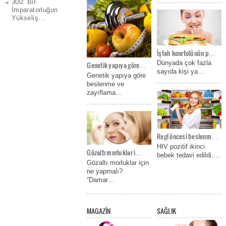
300: Bir
Koleksiyonu
İmparatorluğun
Yükseliş…
2014 İlkbahar Yaz sezonu için
Swarovski ilk kez sanata övgü
niteliğinde bir koleksiyon
İştah konrtolünün p…
hazırladı.Kavimsel el
Dünyada çok fazla
Genetik yapıya göre…
sanatlarından, çağdaş sanata
sayıda kişi ya…
kadar farklı etkiler taşıyan bu
Genetik yapıya göre
yeni koleksiyonda toprak tonları
beslenme ve
ve parlak renkler göze çarpıyor.
zayıflama…
Swarovski’nin kendine has
tasarımları, etnik kültürler ve
sanat akımlarıyla birlikte
kullanılıyor. Sadeliği ve…
Regl öncesi beslenm…
HIV pozitif ikinci
Gözaltı morluklar i…
bebek tedavi edildi.…
Gözaltı morluklar için
ne yapmalı?
“Damar…
MAGAZİN
SAĞLIK