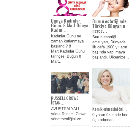
Dünya Kadınlar
Burun estetiğinde
Günü- 8 Mart Dünya
Türkiye Dünyanın
Kadınl…
neres…
Kadınlar Günü ne
Burun estetiği
zaman kutlanmaya
ameliyatı, Dünyada
başlandı? 8
ilk defa 1900 yılların
Mart Kadınlar Günü
başında yapılmaya
tarihçesi Bugün 8
başlandı. Ülkemize…
Mart…
RUSSELL CROWE
İSTAN…
Kemik erimesini önl…
AVUSTRALYALI
yıldız Russell Crowe,
0 yaşın üzerinde her
yönetmenliğini ve…
üç kadından…