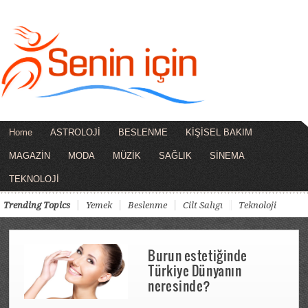
Home
ASTROLOJİ
BESLENME
KİŞİSEL BAKIM
MAGAZİN
MODA
MÜZİK
SAĞLIK
SİNEMA
TEKNOLOJİ
Trending Topics
Yemek
Beslenme
Cilt Salıgı
Teknoloji
Burun estetiğinde
Türkiye Dünyanın
neresinde?