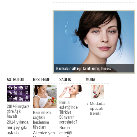
Harika bir cilt için kanıtlanmış 11 ipucu
ASTROLOJİ
BESLENME
SAĞLIK
MODA
Burun
Modada
2014 Burçlara
estetiğinde
öpücük
göre Aşk
Türkiye
Hamilelikte
trendi!
hayatı
Dünyanın
sağlıklı
neresinde?
beslenme
2014 yılında
tüyoları
her şey gibi
Burun
Genetik yapıya göre zayıflanır mı?
aşk da…
estetiği
Ailenize yeni