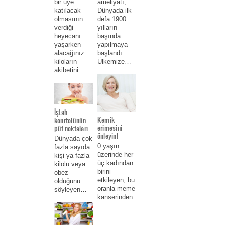
ameliyatı,
bir üye
Dünyada ilk
katılacak
defa 1900
olmasının
yılların
verdiği
başında
heyecanı
yapılmaya
yaşarken
başlandı.
alacağınız
Ülkemize…
kiloların
akibetini…
Gözaltı morluklar için ne yapmalı?
İştah
Kemik
konrtolünün
erimesini
püf noktaları
önleyin!
Dünyada çok
0 yaşın
fazla sayıda
üzerinde her
kişi ya fazla
üç kadından
kilolu veya
birini
obez
etkileyen, bu
olduğunu
oranla meme
söyleyen…
kanserinden…