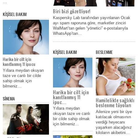
…
“bir dost” mesajlarına dikkat
etmekte fayda var. Biri bizi
Biri bizi gözetliyor!
KİŞİSEL BAKIM
gözetliyor! Kaspersky Lab, bu
Kaspersky Lab tarafından yayınlanan Ocak
yılın ilk “spam raporu”nu
ayı spam raporuna göre, marketler zinciri
yayınladı. Bu rapora göre tüm
WalMart’tan gelen “yönetici” e-postalarıyla
dünyada istenmeyen e-
WhatsApp’tan…
postaların payı, Ocak ayında…
Modada öpücük trendi!
KİŞİSEL BAKIM
BESLENME
Harika bir cilt için
Bu yıl öpücük damgalı
kanıtlanmış 11 ipucu
kıyafetlere bürüneceğiz… Renkli
Yıllara meydan okuyan
geçen 2014 modasında
taze ve canlı bir cilde
eğlenceli figürler hız kesmeden
sahip olmak için
devam ediyor. Birçok
bilmeniz…
aksesuarımıza seksi ve şık bir
Harika bir cilt için
görünüm katan öpücük resimleri
kanıtlanmış 11
elbiseden bluza, gömlekten
SİNEMA
Hamilelikte sağlıklı
ipuc…
ayakkabıya kadar bu seneki
beslenme tüyoları
trendler arasında kendine yer
Yıllara meydan
Ailenize yeni bir üye
edinmeyi başardı. Bizce de son
okuyan taze ve canlı
katılacak olmasının
derece kadınsı duran…
bir cilde sahip olmak
verdiği heyecanı
için bilmeniz…
yaşarken alacağınız
Swarovski 2014
kiloların akibetini…
İlkbahar Yaz