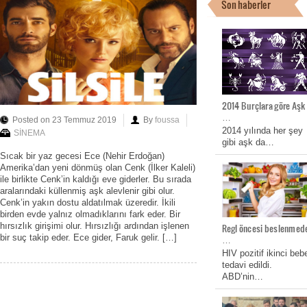
Son haberler
2014 Burçlara göre Aşk
…
Posted on 23 Temmuz 2019
By
foussa
2014 yılında her şey
SİNEMA
gibi aşk da…
Sıcak bir yaz gecesi Ece (Nehir Erdoğan)
Amerika’dan yeni dönmüş olan Cenk (İlker Kaleli)
ile birlikte Cenk’in kaldığı eve giderler. Bu sırada
aralarındaki küllenmiş aşk alevlenir gibi olur.
Cenk’in yakın dostu aldatılmak üzeredir. İkili
birden evde yalnız olmadıklarını fark eder. Bir
hırsızlık girişimi olur. Hırsızlığı ardından işlenen
Regl öncesi beslenmed
bir suç takip eder. Ece gider, Faruk gelir. […]
…
HIV pozitif ikinci beb
tedavi edildi.
ABD’nin…