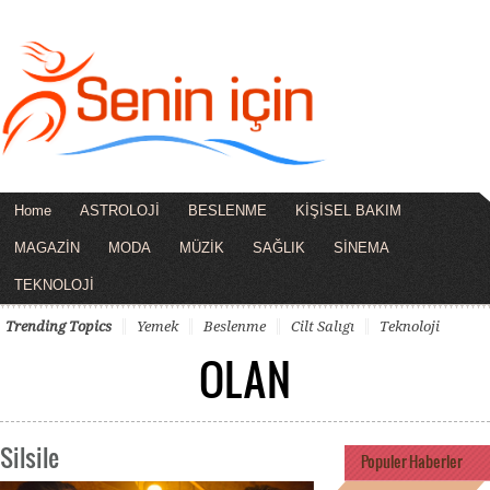
Home
ASTROLOJİ
BESLENME
KİŞİSEL BAKIM
MAGAZİN
MODA
MÜZİK
SAĞLIK
SİNEMA
TEKNOLOJİ
Trending Topics
Yemek
Beslenme
Cilt Salıgı
Teknoloji
OLAN
Silsile
Populer Haberler