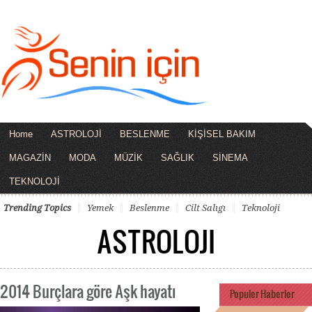
Home
ASTROLOJİ
BESLENME
KİŞİSEL BAKIM
MAGAZİN
MODA
MÜZİK
SAĞLIK
SİNEMA
TEKNOLOJİ
Trending Topics
Yemek
Beslenme
Cilt Salıgı
Teknoloji
ASTROLOJI
2014 Burçlara göre Aşk hayatı
Populer Haberler