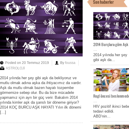
Son haberler
2014 Burçlara göre Aşk
…
2014 yılında her şey
gibi aşk da…
Posted on 20 Temmuz 2019
By
foussa
ASTROLOJİ
2014 yılında her şey gibi aşk da bekliyoruz ve
mutlu olmak adına aşka da ihtiyacımız da vardır.
Aşk da mutlu olmak bazen hayatı tozpembe
görmemize sebep olur. Bu da bize mücadele
Regl öncesi beslenmed
yapmamız için ayrı bir güç verir. Bakalım 2014
…
yılında kimler aşk da şanslı bir döneme giriyor?
HIV pozitif ikinci beb
2014 KOÇ BURCU AŞK HAYATI Yılın ilk dönemi
tedavi edildi.
[…]
ABD’nin…